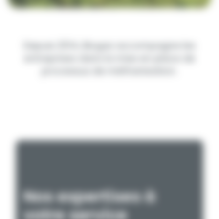
Depuis 2014, Biogaz accompagne les
entreprises dans la mise en place de
processus de méthanisation.
Nos expertises à
votre service