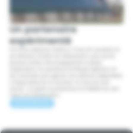
Un partenaire
expérimenté
Fort d’une expérience relative à 10 ans de conception et
de réalisation d’unités de méthanisation, ainsi que de
plusieurs années d’accompagnement en phase
d’exploitation, les prestations de Biogaz Ingénierie ont
été construites pour apporter une expertise indépendante
à chaque phase de vie du projet. Au coeur de notre
activité : la qualité, la productivité et la fiabilité de votre
station de méthanisation.
EN SAVOIR PLUS